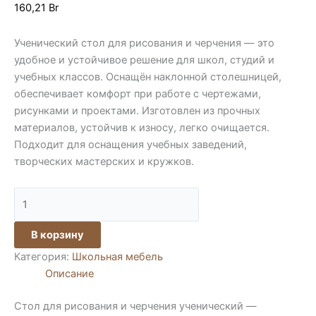
160,21
Br
Ученический стол для рисования и черчения — это
удобное и устойчивое решение для школ, студий и
учебных классов. Оснащён наклонной столешницей,
обеспечивает комфорт при работе с чертежами,
рисунками и проектами. Изготовлен из прочных
материалов, устойчив к износу, легко очищается.
Подходит для оснащения учебных заведений,
творческих мастерских и кружков.
Количество
товара
Стол
В корзину
для
Категория:
Школьная мебель
рисования
Описание
и
черчения
Стол для рисования и черчения ученический —
ученический